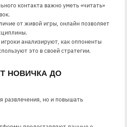
льного контакта важно уметь «читать»
вок.
личие от живой игры, онлайн позволяет
исциплины.
игроки анализируют, как оппоненты
спользуют это в своей стратегии.
Т НОВИЧКА ДО
ля развлечения, но и повышать
атформы предоставляют данные о