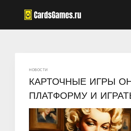
Перейти
к
содержимому
НОВОСТИ
КАРТОЧНЫЕ ИГРЫ ОН
ПЛАТФОРМУ И ИГРАТ