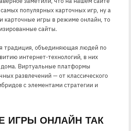
аверное заметили, что на нашем сайте
самых популярных карточных игр, ну а
ти карточные игры в режиме онлайн, то
изированные сайты.
ая традиция, объединяющая людей по
звитию интернет-технологий, в них
з дома. Виртуальные платформы
чных развлечений — от классического
ибридов с элементами стратегии и
Е ИГРЫ ОНЛАЙН ТАК