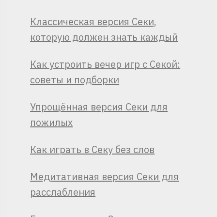
Классическая версия Секи,
которую должен знать каждый
Как устроить вечер игр с Секой:
советы и подборки
Упрощённая версия Секи для
пожилых
Как играть в Секу без слов
Медитативная версия Секи для
расслабления