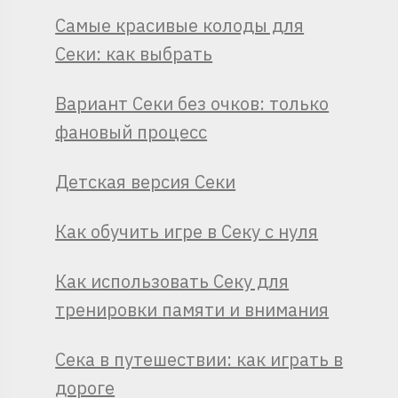
Самые красивые колоды для
Секи: как выбрать
Вариант Секи без очков: только
фановый процесс
Детская версия Секи
Как обучить игре в Секу с нуля
Как использовать Секу для
тренировки памяти и внимания
Сека в путешествии: как играть в
дороге