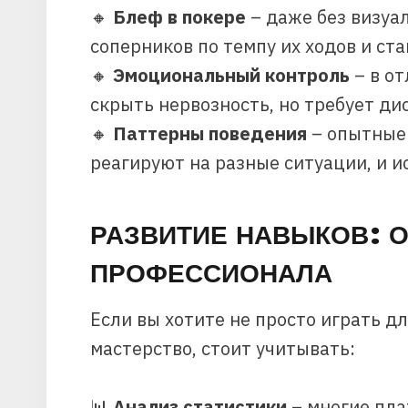
🔸
Блеф в покере
– даже без визуа
соперников по темпу их ходов и ста
🔸
Эмоциональный контроль
– в от
скрыть нервозность, но требует д
🔸
Паттерны поведения
– опытные 
реагируют на разные ситуации, и и
РАЗВИТИЕ НАВЫКОВ: О
ПРОФЕССИОНАЛА
Если вы хотите не просто играть д
мастерство, стоит учитывать:
📊
Анализ статистики
– многие пл