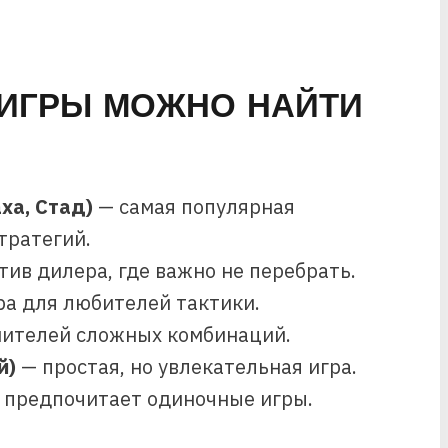
 ИГРЫ МОЖНО НАЙТИ
ха, Стад)
— самая популярная
тратегий.
тив дилера, где важно не перебрать.
а для любителей тактики.
нителей сложных комбинаций.
й)
— простая, но увлекательная игра.
о предпочитает одиночные игры.