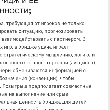
РИДЖ И ЕЕ
ННОСТИ;
а, требующая от игроков не только
ировать ситуацию, прогнозировать
 взаимодействовать с партнером. В
х игр, в бридже удача играет
то стратегическому мышлению, логике и
х основных этапов: торговли (аукциона)
тнеры обмениваются информацией о
обозначения (конвенции), чтобы
. Розыгрыш предполагает совместные
ные на выполнение или срыв
уальная ценность бриджа для детей
х способностей, таких как