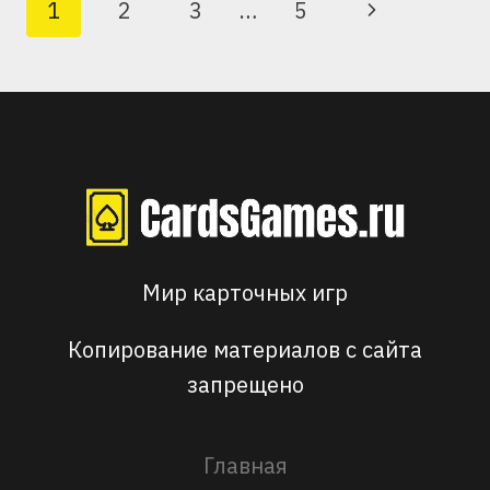
Следующая
1
2
3
…
5
ИГРАЮТ
ПО
В
страница
СТРАНИЦАМ
МИРЕ
Мир карточных игр
Копирование материалов с сайта
запрещено
Главная