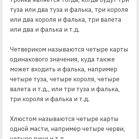
туза или два туза и фалька, три короля
или два короля и фалька, три валета
или два и фалька и т.д.
Четвериком называются четыре карты
одинакового значения, куда также
может входить и фалька, например
четыре туза, четыре короля, четыре
валета и т.д., или три туза и фалька,
три короля и фалька и т.д.
Хлюстом называются четыре карты
одной масти, например четыре черви,
четыре пики и т.д.