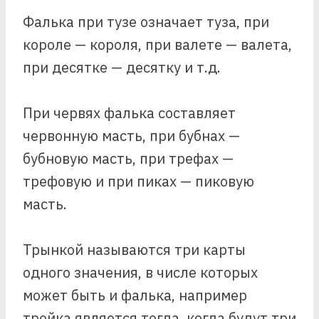
Фалька при тузе означает туза, при
короле — короля, при валете — валета,
при десятке — десятку и т.д.
При червях фалька составляет
червонную масть, при бубнах —
бубновую масть, при трефах —
трефовую и при пиках — пиковую
масть.
Трынкой называются три карты
одного значения, в числе которых
может быть и фалька, например
тройка является тогда, когда будут три