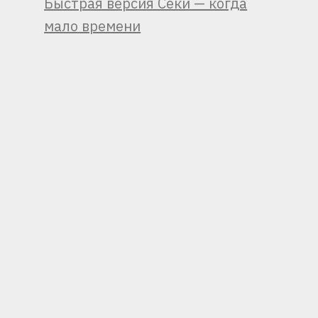
Быстрая версия Секи — когда
мало времени
КАРТОЧНЫЙ ФОКУС КАК
СДЕЛАТЬ КОРОБКУ ДЛЯ
«КАРТЫ И ПТИЦЫ»